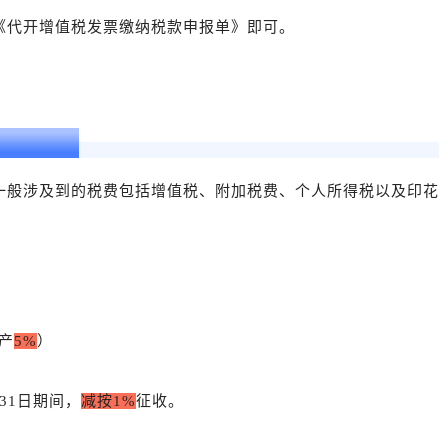
《代开增值税发票缴纳税款申报单》即可。
哪些税款？
一般涉及到的税费包括增值税、附加税费、个人所得税以及印花
产
5%
）
月31日期间，
减按1%
征收。