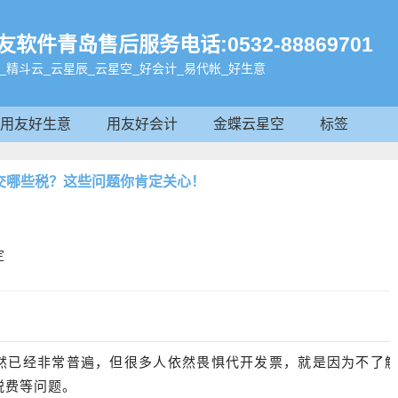
件青岛售后服务电话:0532-88869701
_精斗云_云星辰_云星空_好会计_易代帐_好生意
用友好生意
用友好会计
金蝶云星空
标签
交哪些税？这些问题你肯定关心！


定
然已经非常普遍，但很多人依然畏惧代开发票，就是因为不了
税费等问题。