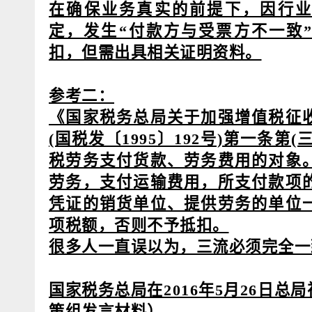
在确保业务真实的前提下，因行业
定，发生“付款方与受票方不一致
扣，但需出具相关证明资料。
参考二：
《国家税务总局关于加强增值税征
(国税发〔1995〕192号)第一条第
税劳务支付货款、劳务费用的对象
劳务，支付运输费用，所支付款项
凭证的销货单位、提供劳务的单位
项税额，否则不予抵扣。
很多人一直误以为，三流必须完全一
国家税务总局在2016年5月26日总
策组发言材料）