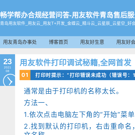
畅学帮办合规经营问答-用友软件青岛售后服务电话:
青岛用友软件_用友云_用友T+开发_金蝶云_精斗云_云星辰_云星空_好
用友青岛办事处
博客首页
用友好生意
用友好
23
用友软件打印调试秘籍,全网首发
2021
08
0
1
打印时提示：“打印错误未成功（错误号：1
通常是由于打印机的名称太长。
方法一、
1.依次点击电脑左下角的“开始”菜
2.找到默认的打印机，右击重命名
文名称。