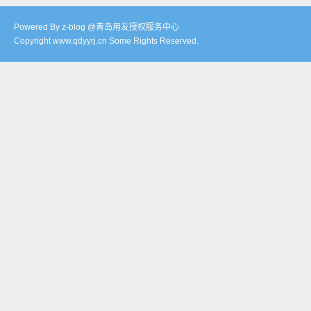
Powered By z-blog @青岛用友授权服务中心
Copyright www.qdyyrj.cn Some Rights Reserved.