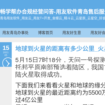
畅学帮办合规经营问答-用友软件青岛售后服务电话:
青岛用友软件_用友云_用友T+开发_金蝶云_精斗云_云星辰_云星空_好
用友青岛办事处
博客首页
用友好生意
用友好
15
地球到火星的距离有多少公里_火
2021
05
5月15日7时18分，天问一号
托邦平原南部预选着陆区，我国
陆火星取得成功。
下面我们来看看火星和地球的缘分
地球到火星的最近距离约为550
过4亿公里