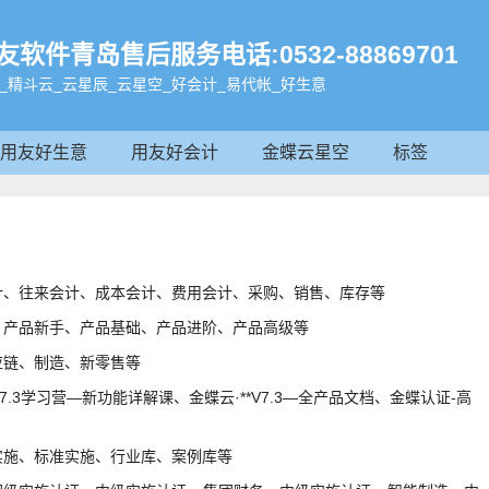
件青岛售后服务电话:0532-88869701
_精斗云_云星辰_云星空_好会计_易代帐_好生意
用友好生意
用友好会计
金蝶云星空
标签
计、往来会计、成本会计、费用会计、采购、销售、库存等
：产品新手、产品基础、产品进阶、产品高级等
应链、制造、新零售等
7.3学习营—新功能详解课、金蝶云·**V7.3—全产品文档、金蝶认证-高
实施、标准实施、行业库、案例库等