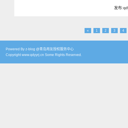
发布:qd
«
1
2
3
4
Powered By z-blog @青岛用友授权服务中心
Copyright www.qdyyrj.cn Some Rights Reserved.